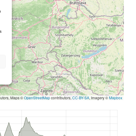
n
s
butors, Maps ©
OpenStreetMap
contributors,
CC-BY-SA
, Imagery ©
Mapbox