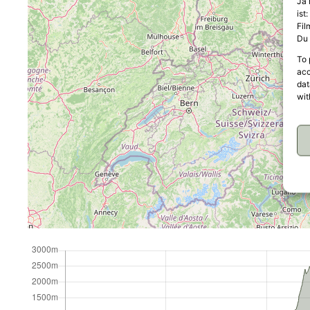
Ja 
ist
Fil
Du 
To 
acc
dat
wit