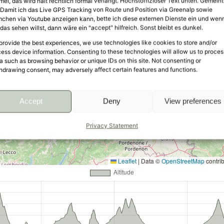
mei, das wird halt rechtlich formal verlangt. Höchstoffiziöser Text unten. Gemeint
: Damit ich das Live GPS Tracking von Route und Position via Greenalp sowie
mchen via Youtube anzeigen kann, bette ich diese externen Dienste ein und wen
das sehen willst, dann wäre ein "accept" hilfreich. Sonst bleibt es dunkel.
provide the best experiences, we use technologies like cookies to store and/or
ess device information. Consenting to these technologies will allow us to proces
a such as browsing behavior or unique IDs on this site. Not consenting or
hdrawing consent, may adversely affect certain features and functions.
Accept
Deny
View preferences
Privacy Statement
Leaflet
|
Data ©
OpenStreetMap
contri