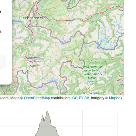
n
s
butors, Maps ©
OpenStreetMap
contributors,
CC-BY-SA
, Imagery ©
Mapbox