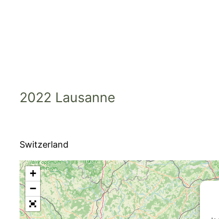
Skip
to
content
2022 Lausanne
Switzerland
+
−