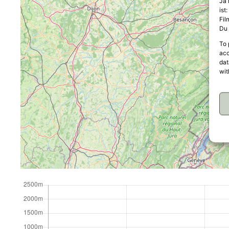
Ja 
ist
Fil
Du 
To 
acc
dat
wit