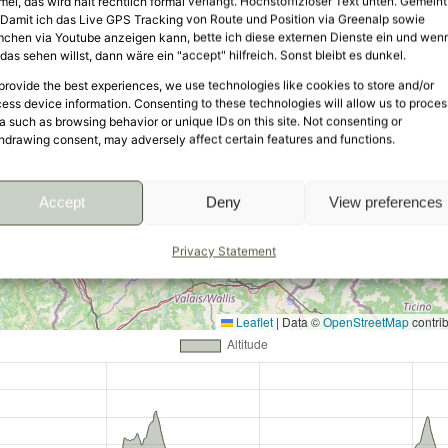
mei, das wird halt rechtlich formal verlangt. Höchstoffiziöser Text unten. Gemeint
: Damit ich das Live GPS Tracking von Route und Position via Greenalp sowie
mchen via Youtube anzeigen kann, bette ich diese externen Dienste ein und wen
das sehen willst, dann wäre ein "accept" hilfreich. Sonst bleibt es dunkel.
provide the best experiences, we use technologies like cookies to store and/or
ess device information. Consenting to these technologies will allow us to proces
a such as browsing behavior or unique IDs on this site. Not consenting or
hdrawing consent, may adversely affect certain features and functions.
Accept
Deny
View preferences
Privacy Statement
Leaflet
|
Data ©
OpenStreetMap
contri