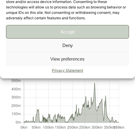
store and/or access device information. Consenting to these
technologies will allow us to process data such as browsing behavior or
unique IDs on this site. Not consenting or withdrawing consent, may
adversely affect certain features and functions.
Accept
Deny
View preferences
Leaflet
|
Data ©
OpenStreetMap
contributors, Maps ©
OpenStreetMap
contributors,
CC-BY-SA
, Imagery ©
Mapbox
Privacy Statement