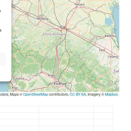
n
s
butors, Maps ©
OpenStreetMap
contributors,
CC-BY-SA
, Imagery ©
Mapbox