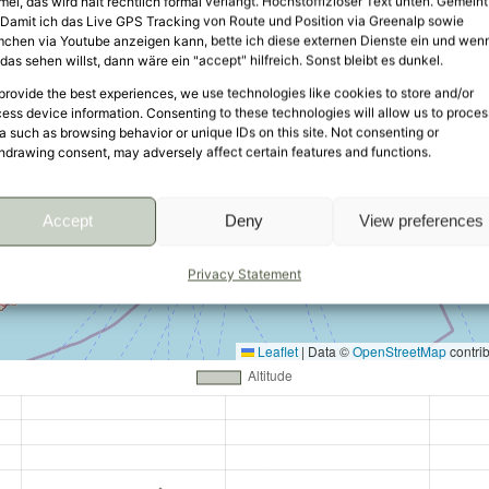
mei, das wird halt rechtlich formal verlangt. Höchstoffiziöser Text unten. Gemeint
: Damit ich das Live GPS Tracking von Route und Position via Greenalp sowie
mchen via Youtube anzeigen kann, bette ich diese externen Dienste ein und wen
das sehen willst, dann wäre ein "accept" hilfreich. Sonst bleibt es dunkel.
provide the best experiences, we use technologies like cookies to store and/or
ess device information. Consenting to these technologies will allow us to proces
a such as browsing behavior or unique IDs on this site. Not consenting or
hdrawing consent, may adversely affect certain features and functions.
Accept
Deny
View preferences
Privacy Statement
Leaflet
|
Data ©
OpenStreetMap
contri