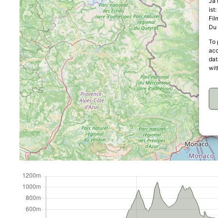
Ja 
ist
Fil
Du 
To 
acc
dat
wit